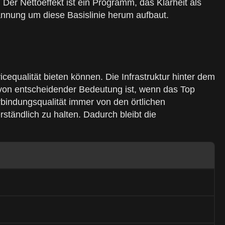
 Der Nettoeffekt ist ein Programm, das Klarheit als
nung um diese Basislinie herum aufbaut.
icequalität bieten können. Die Infrastruktur hinter dem
 von entscheidender Bedeutung ist, wenn das Top
bindungsqualität immer von den örtlichen
ständlich zu halten. Dadurch bleibt die