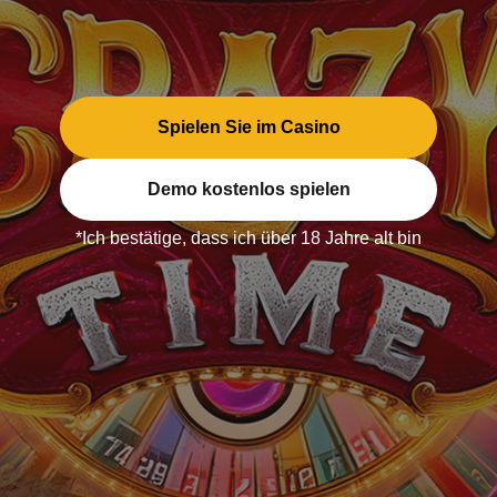
Spielen Sie im Casino
Demo kostenlos spielen
*Ich bestätige, dass ich über 18 Jahre alt bin