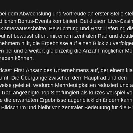
bei dem Abwechslung und Vorfreude an erster Stelle st
ichen Bonus-Events kombiniert. Bei diesem Live-Casino
s Kameraausschnitte, Beleuchtung und Host-Lieferung d
ut ist bewusst offen, mit einem zentralen Rad und deutli
ehmern hilft, die Ergebnisse auf einen Blick zu verfolge
n bei und erweitert gleichzeitig die Anzahl möglicher M
 heben können.
cast-First-Ansatz des Unternehmens auf, der einem kla
räumt. Die Übergänge zwischen dem Hauptrad und den
ise geleitet, wodurch Mehrdeutigkeiten reduziert und 
ad angezeigte Top Slot fungiert als kurzes Vorspiel vo
die die erwarteten Ergebnisse augenblicklich ändern kann
 Bildschirm und bleibt von zentraler Bedeutung für die E