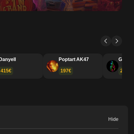
Monika
Danyell
Poptar
37€
415€
197€
Hide