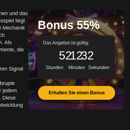
ehen und das
spiel liegt
Bonus 55%
ie Mechanik
ch
n. Als
Das Angebot ist gültig:
omente, die
52
12
30
Stunden
Minuten
Sekunden
ren Signal
abrupte
r jedem
Erhalten Sie einen Bonus
. Diese
ntwicklung