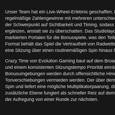
Unser Team hat ein Live-Wheel-Erlebnis geschaffen, 
regelmäßige Zahlengewinne mit mehreren unterschiedl
der Schwerpunkt auf Sichtbarkeit und Timing, sodas
ergänzen, anstatt sie zu überschatten. Das Studiolayo
markierten Portalen für die Bonusspiele, was den Teiln
Format behält das Spiel die Vertrautheit von Radwette
eine Sitzung über einen routinemäßigen Spin hinaus
Crazy Time von Evolution Gaming baut auf dem Broad
und einem konsistenten Sitzungstempo Priorität ein
Bonusumgebungen werden durch offensichtliche Hinwe
Tonverschiebungen vermieden werden. Der über dem R
Spin und liefert eine mögliche Multiplikatorpaarung, 
zusätzliche Ebene fungiert als schneller Reiz auf dem
der Aufregung von einer Runde zur nächsten.