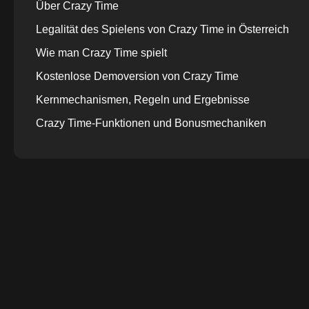
Über Crazy Time
Legalität des Spielens von Crazy Time in Österreich
Wie man Crazy Time spielt
Kostenlose Demoversion von Crazy Time
Kernmechanismen, Regeln und Ergebnisse
Crazy Time-Funktionen und Bonusmechaniken
Crazy Time RTP, Volatilität und maximales Gewinnpoten
Wie man verantwortungsvoll mit der verrückten Zeit um
Crazy Time online um echtes Geld spielen in Österreich
Einlagen, Zahlungen & Verantwortungsvolles Spielen in
Mobile Version von Crazy Time
Häufig gestellte Fragen zu Crazy Time